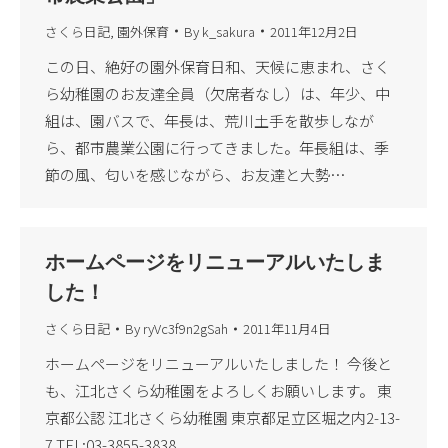
さくら日記
,
園外保育
By
k_sakura
2011年12月2日
この日、絶好の園外保育日和、天候に恵まれ、さく
ら幼稚園のお友達全員（欠席者なし）は、年少、中
組は、園バスで、年長は、荒川土手を散歩しなが
ら、都市農業公園に行ってきました。年長組は、季
節の風、匂いを感じながら、お友達と大勢…
ホームページをリニューアルいたしま
した！
さくら日記
By
ryVc3f9n2gSah
2011年11月4日
ホームページをリニューアルいたしました！ 今後と
も、江北さくら幼稚園をよろしくお願いします。 東
京都公認 江北さくら幼稚園 東京都足立区堀之内2-13-
7 TEL:03-3855-3838