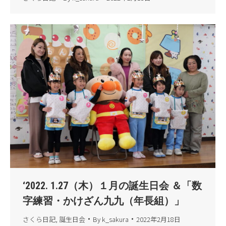
‘2022. 1.27（木）１月の誕生日会 ＆「数
字練習・かけざん九九（年長組）」
さくら日記
,
誕生日会
By
k_sakura
2022年2月18日