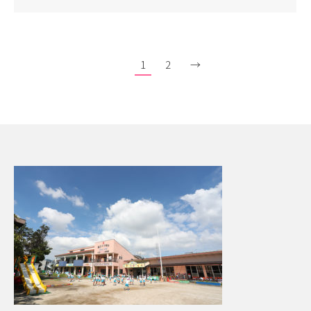
1
2
→