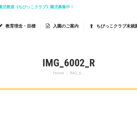
就園児教室《ちびっこクラブ》園児募集中！
教育理念・目標
入園のご案内
ちびっこクラブ未就
IMG_6002_R
You are here:
Home
IMG_6…