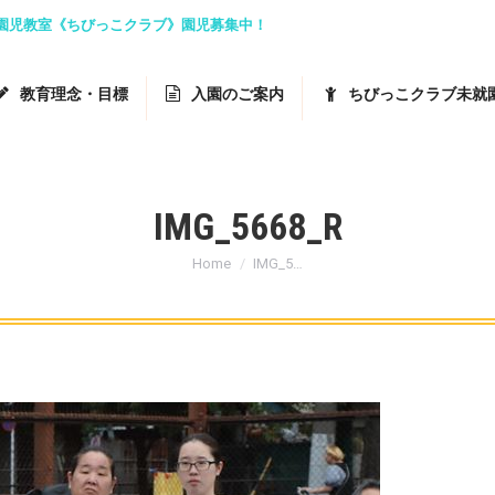
就園児教室《ちびっこクラブ》園児募集中！
教育理念・目標
入園のご案内
ちびっこクラブ未就
IMG_5668_R
You are here:
Home
IMG_5…