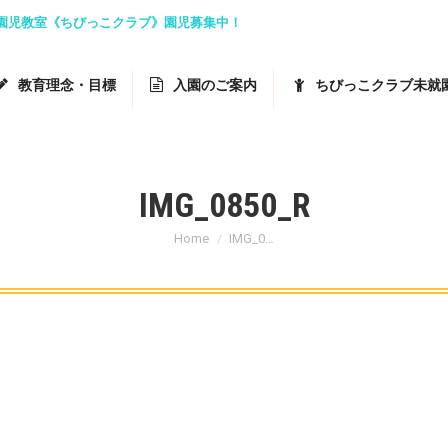
就園児教室《ちびっこクラブ》園児募集中！
教育理念・目標
入園のご案内
ちびっこクラブ未就
IMG_0850_R
You are here:
Home
IMG_0…