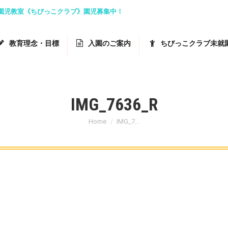
就園児教室《ちびっこクラブ》園児募集中！
教育理念・目標
入園のご案内
ちびっこクラブ未就
IMG_7636_R
You are here:
Home
IMG_7…