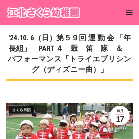
‘24.10. 6（日）第５９回 運 動 会 「年
長組」 PART ４ 鼓 笛 隊 ＆
パフォーマンス「トライエブリシン
グ（ディズニー曲）」
You are here:
さくら日記
10月
17