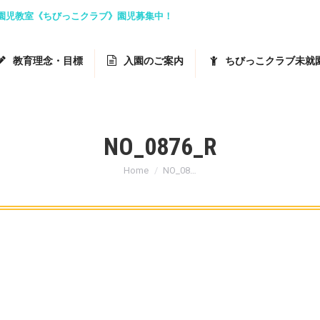
就園児教室《ちびっこクラブ》園児募集中！
教育理念・目標
入園のご案内
ちびっこクラブ未就
NO_0876_R
You are here:
Home
NO_08…