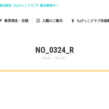
就園児教室《ちびっこクラブ》園児募集中！
教育理念・目標
入園のご案内
ちびっこクラブ未就
NO_0324_R
You are here:
Home
NO_03…