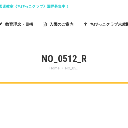
就園児教室《ちびっこクラブ》園児募集中！
教育理念・目標
入園のご案内
ちびっこクラブ未就
NO_0512_R
You are here:
Home
NO_05…