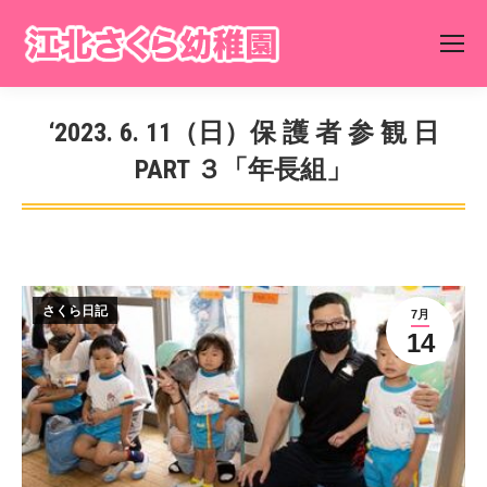
‘2023. 6. 11（日）保 護 者 参 観 日
PART ３「年長組」
You are here:
さくら日記
7月
14