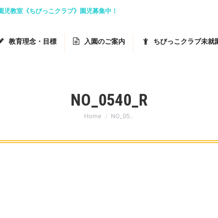
就園児教室《ちびっこクラブ》園児募集中！
教育理念・目標
入園のご案内
ちびっこクラブ未就
NO_0540_R
You are here:
Home
NO_05…