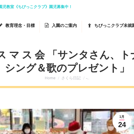
就園児教室《ちびっこクラブ》園児募集中！
教育理念・目標
入園のご案内
ちびっこクラブ未就
 ク リ ス マ ス 会 「サンタ
シング＆歌のプレゼント」
You are here:
Home
さくら日記
̵…
1月
24