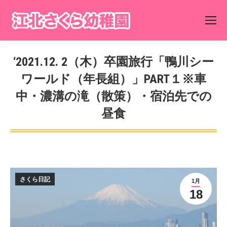
‘2021.12. 2（木）卒園旅行「鴨川シー
ワールド（年長組）」PART１※車
中・濃溝の滝（散策）・宿泊先での
昼食
You are here:
さくら日記
1月
18