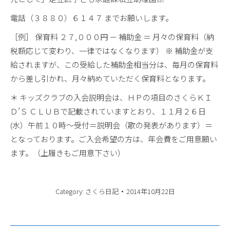
電話（３８８０）６１４７ までお願いします。
［例］ 保育料 ２７,０００円 － 補助金 ＝ 月々の保育料（納
税額応じて変わり、一律ではなくなります） ※ 補助金が支
給されますが、この受給した補助金相当分は、毎月の保育料
から差し引かれ、月々納めていただく保育料となります。
＊ キッズクラブの入会説明会は、ＨＰの項目のさくらＫＩ
Ｄ’Ｓ ＣＬＵＢで記載されていますとおり、１１月２６日
(水）午前１０時～受付＝説明会（歌の発表があります）＝
となっております。ご入会希望の方は、年会費をご用意願い
ます。（上履きもご用意下さい）
Category:
さくら日記
2014年10月22日