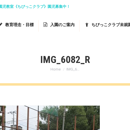
就園児教室《ちびっこクラブ》園児募集中！
教育理念・目標
入園のご案内
ちびっこクラブ未就
IMG_6082_R
You are here:
Home
IMG_6…